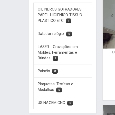
CILINDROS GOFRADORES
PAPEL HIGIENICO TISSUO
PLASTICO ETC
1
Datador relógio
0
LASER - Gravações em
Moldes, Ferramentas e
L
Brindes
2
Painéis
0
Plaquetas, Trofeus e
Medalhas
0
USINAGEM CNC
0