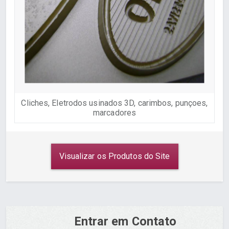
Cliches, Eletrodos usinados 3D, carimbos, punçoes,
E
marcadores
Visualizar os Produtos do Site
Entrar em Contato