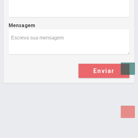
Mensagem
Enviar
Desenvolvido por Poly Design
Cubo Guia -
www.cuboguia.com.br - Desenvolvimento de Sites e
Sistemas para WEB.
© 2026 ®
Política de Cookies