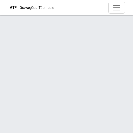
GTP - Gravações Técnicas
Produto > Pinos machos, Datadores,
válvulas de ar, TORNO CNC
Início
Produto