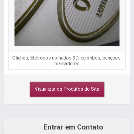
Cliches, Eletrodos usinados 3D, carimbos, punçoes,
E
marcadores
Visualizar os Produtos do Site
Entrar em Contato