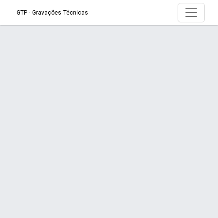
GTP - Gravações Técnicas
Produto > PLACAS - Acrílico, MDF, inox,
ABS, Trafiolite, vidros,
Início
Produto