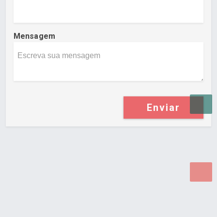
Mensagem
Enviar
Desenvolvido por Poly Design
Cubo Guia -
www.cuboguia.com.br - Desenvolvimento de Sites e
Sistemas para WEB.
© 2026 ®
Política de Cookies